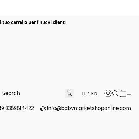
uo carrello per i nuovi clienti
IT
EN
 +39 3389814422
@: info@babymarketshoponline.com