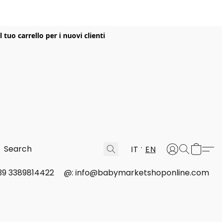
uo carrello per i nuovi clienti
IT
EN
 +39 3389814422
@: info@babymarketshoponline.com