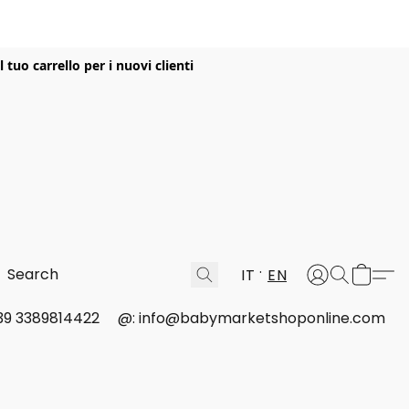
uo carrello per i nuovi clienti
IT
EN
 +39 3389814422
@: info@babymarketshoponline.com