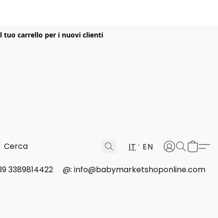
uo carrello per i nuovi clienti
IT
EN
 +39 3389814422
@: info@babymarketshoponline.com