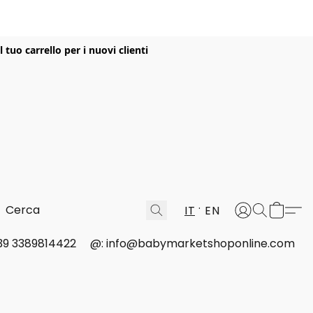
uo carrello per i nuovi clienti
IT
EN
 +39 3389814422
@: info@babymarketshoponline.com