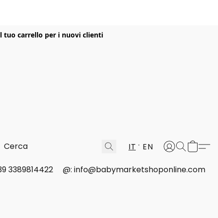
uo carrello per i nuovi clienti
IT
EN
 +39 3389814422
@: info@babymarketshoponline.com