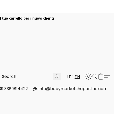
uo carrello per i nuovi clienti
IT
EN
 +39 3389814422
@: info@babymarketshoponline.com